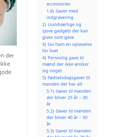
accessories
1.8)
Gaver med
indgravering
2)
Uundværlige og
sjove gadgets der kan
gives som gave
3)
Giv ham en oplevelse
for livet
en der
4)
Personlig gave til
ikke
mænd der ikke ønsker
sig noget
 gode
5)
Fødselsdagsgaver til
manden der har alt
5.1)
Gaver til manden
der bliver 25 år – 30
år
5.2)
Gaver til manden
der bliver 40 år – 50
år
5.3)
Gaver til manden