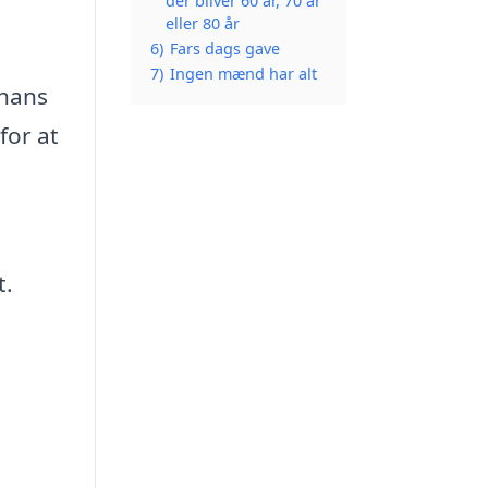
der bliver 60 år, 70 år
eller 80 år
6)
Fars dags gave
7)
Ingen mænd har alt
 hans
for at
t.