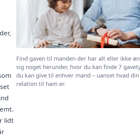
der,
Find gaven til manden der har alt eller ikke ø
sig noget herunder, hvor du kan finde 7 gavet
 som
du kan give til enhver mand – uanset hvad din
relation til ham er.
nset
ind
temt.
 lidt
år