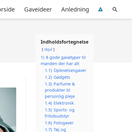
orside
Gaveideer
Anledning
Indholdsfortegnelse
skjul
1)
8 gode gavetyper til
manden der har alt
1.1)
Oplevelsesgaver
1.2)
Gadgets
1.3)
Parfume &
produkter til
personlig pleje
1.4)
Elektronik
1.5)
Sports- og
fritidsudstyr
1.6)
Fotogaver
1.7)
Tøj og